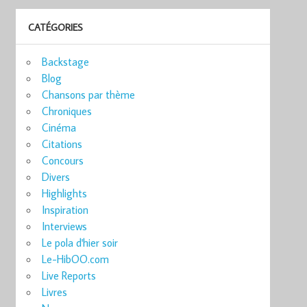
CATÉGORIES
Backstage
Blog
Chansons par thème
Chroniques
Cinéma
Citations
Concours
Divers
Highlights
Inspiration
Interviews
Le pola d'hier soir
Le-HibOO.com
Live Reports
Livres