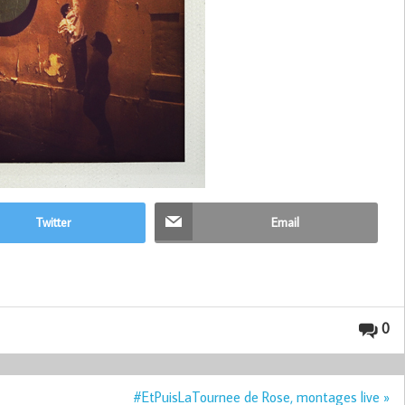
Twitter
Email
0
#EtPuisLaTournee de Rose, montages live »