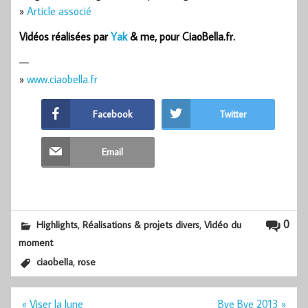
»
Article associé
Vidéos réalisées par
Yak
& me, pour CiaoBella.fr.
—
»
www.ciaobella.fr
Facebook
Twitter
Email
,
,
0
Highlights
Réalisations & projets divers
Vidéo du
moment
,
ciaobella
rose
Navigation
« Viser la lune
Bye Bye 2013 »