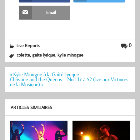
Email
0
Live Reports
,
,
colette
gaite lyrique
kylie minogue
Navigation
« Kylie Minogue à la Gaîté Lyrique
de
Christine and the Queens – Nuit 17 à 52 (live aux Victoires
l’article
de la Musique) »
ARTICLES SIMILIAIRES