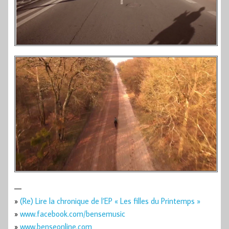
—
»
(Re) Lire la chronique de l’EP « Les filles du Printemps »
»
www.facebook.com/bensemusic
»
www.benseonline.com