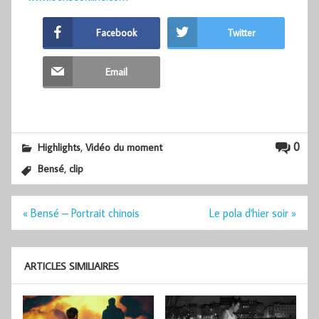
Facebook
Twitter
Email
,
0
Highlights
Vidéo du moment
,
Bensé
clip
Navigation
« Bensé – Portrait chinois
Le pola d'hier soir »
de
l’article
ARTICLES SIMILIAIRES