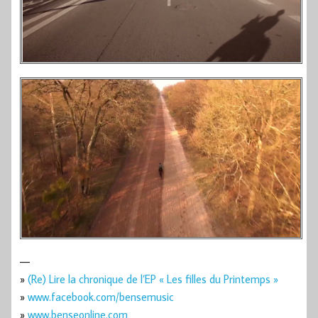
—
»
(Re) Lire la chronique de l’EP « Les filles du Printemps »
»
www.facebook.com/bensemusic
»
www.benseonline.com