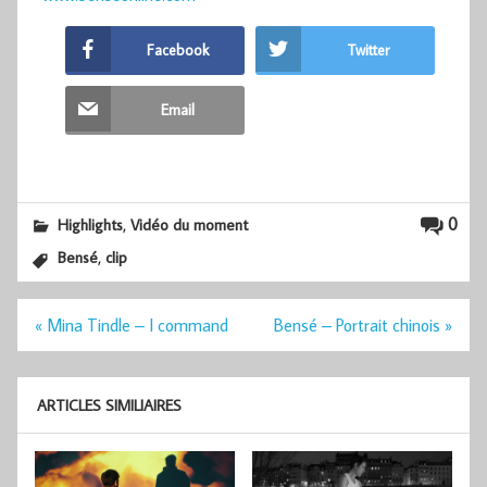
Facebook
Twitter
Email
,
0
Highlights
Vidéo du moment
,
Bensé
clip
Navigation
« Mina Tindle – I command
Bensé – Portrait chinois »
de
l’article
ARTICLES SIMILIAIRES