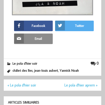
Facebook
Twitter
Email
0
Le pola d'hier soir
,
,
châlet des îles
jean-louis aubert
Yannick Noah
Navigation
« Le pola d'hier soir
Le pola d'hier aprem »
de
l’article
ARTICLES SIMILIAIRES