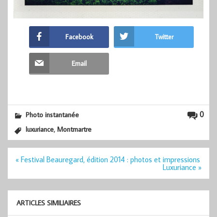
Facebook
Twitter
Email
0
Photo instantanée
,
luxuriance
Montmartre
Navigation
« Festival Beauregard, édition 2014 : photos et impressions
de
Luxuriance »
l’article
ARTICLES SIMILIAIRES