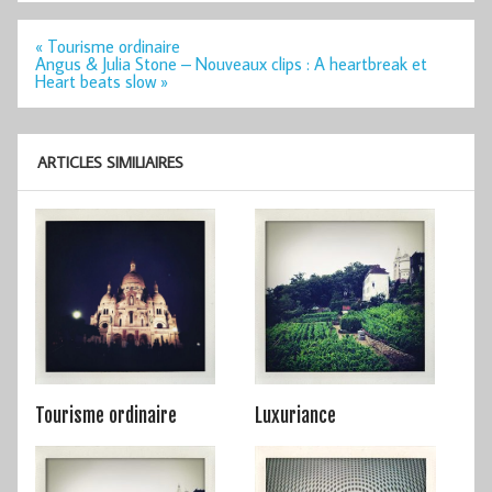
Navigation
« Tourisme ordinaire
de
Angus & Julia Stone – Nouveaux clips : A heartbreak et
l’article
Heart beats slow »
ARTICLES SIMILIAIRES
Luxuriance
Tourisme ordinaire