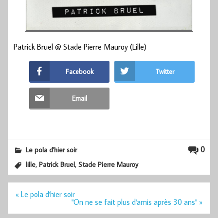
Patrick Bruel @ Stade Pierre Mauroy (Lille)
Facebook
Twitter
Email
0
Le pola d'hier soir
,
,
lille
Patrick Bruel
Stade Pierre Mauroy
Navigation
« Le pola d'hier soir
de
"On ne se fait plus d'amis après 30 ans" »
l’article