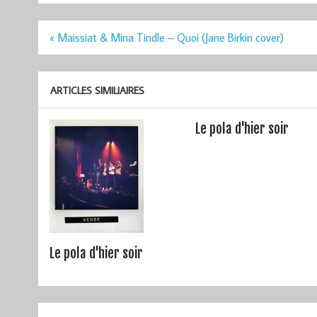
Navigation
« Maissiat & Mina Tindle – Quoi (Jane Birkin cover)
de
l’article
ARTICLES SIMILIAIRES
Le pola d'hier soir
Le pola d'hier soir