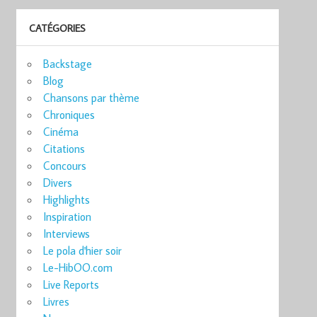
CATÉGORIES
Backstage
Blog
Chansons par thème
Chroniques
Cinéma
Citations
Concours
Divers
Highlights
Inspiration
Interviews
Le pola d'hier soir
Le-HibOO.com
Live Reports
Livres