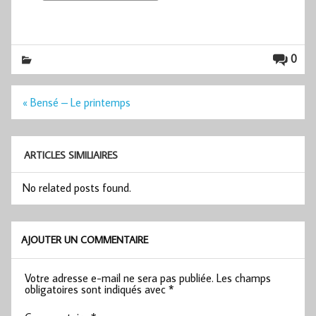
0
Navigation
« Bensé – Le printemps
de
l’article
ARTICLES SIMILIAIRES
No related posts found.
AJOUTER UN COMMENTAIRE
Votre adresse e-mail ne sera pas publiée.
Les champs
obligatoires sont indiqués avec
*