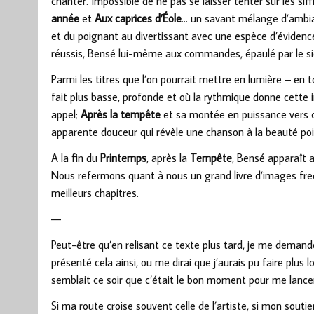
chanter. Impossible de ne pas se laisser tenter sur les si
année
et
Aux caprices d’Éole
… un savant mélange d’ambian
et du poignant au divertissant avec une espèce d’éviden
réussis, Bensé lui-même aux commandes, épaulé par le s
Parmi les titres que l’on pourrait mettre en lumière – en to
fait plus basse, profonde et où la rythmique donne cett
appel;
Après la tempête
et sa montée en puissance vers c
apparente douceur qui révèle une chanson à la beauté po
A la fin du
Printemps
, après la
Tempête
, Bensé apparaît a
Nous refermons quant à nous un grand livre d’images fred
meilleurs chapitres.
—
Peut-être qu’en relisant ce texte plus tard, je me demander
présenté cela ainsi, ou me dirai que j’aurais pu faire plus
semblait ce soir que c’était le bon moment pour me lanc
Si ma route croise souvent celle de l’artiste, si mon sout