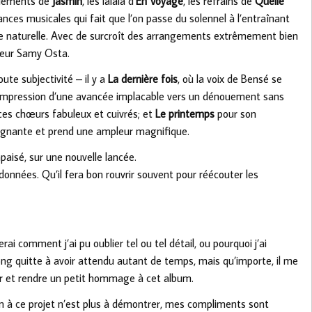
fflements de
Jasmin
, les lalala d’
En Voyage
, les refrains de
Quelle
ces musicales qui fait que l’on passe du solennel à l’entraînant
ce naturelle. Avec de surcroît des arrangements extrêmement bien
ieur Samy Osta.
ute subjectivité – il y a
La dernière fois
, où la voix de Bensé se
e impression d’une avancée implacable vers un dénouement sans
es chœurs fabuleux et cuivrés; et
Le printemps
pour son
ignante et prend une ampleur magnifique.
paisé, sur une nouvelle lancée.
onnées. Qu’il fera bon rouvrir souvent pour réécouter les
ai comment j’ai pu oublier tel ou tel détail, ou pourquoi j’ai
 long quitte à avoir attendu autant de temps, mais qu’importe, il me
er et rendre un petit hommage à cet album.
ien à ce projet n’est plus à démontrer, mes compliments sont