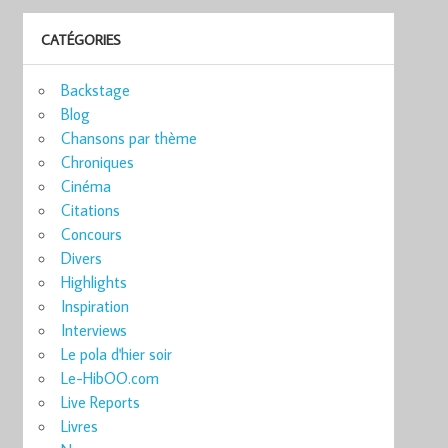
CATÉGORIES
Backstage
Blog
Chansons par thème
Chroniques
Cinéma
Citations
Concours
Divers
Highlights
Inspiration
Interviews
Le pola d'hier soir
Le-HibOO.com
Live Reports
Livres