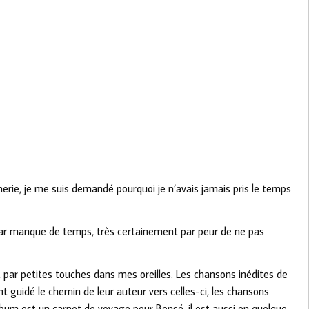
erie, je me suis demandé pourquoi je n’avais jamais pris le temps
par manque de temps, très certainement par peur de ne pas
t par petites touches dans mes oreilles. Les chansons inédites de
nt guidé le chemin de leur auteur vers celles-ci, les chansons
album est un carnet de voyage pour Bensé, il est aussi en quelque