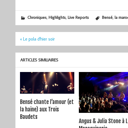
,
,
,
Chroniques
Highlights
Live Reports
Bensé
la maro
Navigation
« Le pola d'hier soir
de
l’article
ARTICLES SIMILIAIRES
Bensé chante l’amour (et
la haine) aux Trois
Baudets
Angus & Julia Stone à 