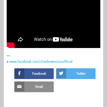
—
»
www.facebook.com/charliewinstonofficial
Facebook
Twitter
Email