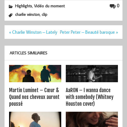
,
0
Highlights
Vidéo du moment
,
charlie winston
clip
Navigation
« Charlie Winston – Lately
Peter Peter – Beauté baroque »
de
l’article
ARTICLES SIMILIAIRES
Martin Luminet – Cœur &
AaRON – I wanna dance
Quand nos cheveux auront
with somebody (Whitney
poussé
Houston cover)