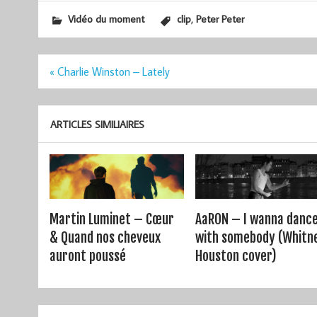
,
Vidéo du moment
clip
Peter Peter
Navigation
« Charlie Winston – Lately
de
l’article
ARTICLES SIMILIAIRES
Martin Luminet – Cœur
AaRON – I wanna danc
& Quand nos cheveux
with somebody (Whitn
auront poussé
Houston cover)