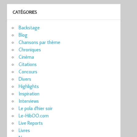
CATÉGORIES
Backstage
Blog
Chansons par thème
Chroniques
Cinéma
Citations
Concours
Divers
Highlights
Inspiration
Interviews
Le pola d'hier soir
Le-HibOO.com
Live Reports
Livres