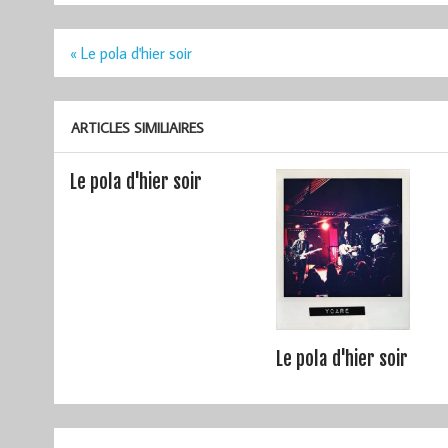
Navigation
« Le pola d'hier soir
de
l’article
ARTICLES SIMILIAIRES
Le pola d'hier soir
Le pola d'hier soir