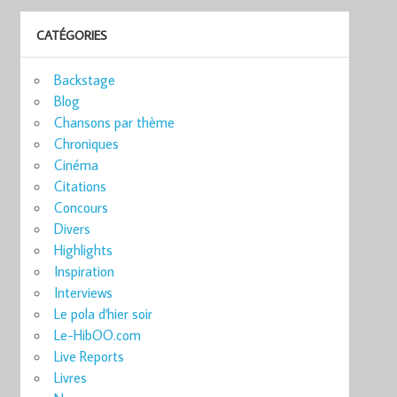
CATÉGORIES
Backstage
Blog
Chansons par thème
Chroniques
Cinéma
Citations
Concours
Divers
Highlights
Inspiration
Interviews
Le pola d'hier soir
Le-HibOO.com
Live Reports
Livres