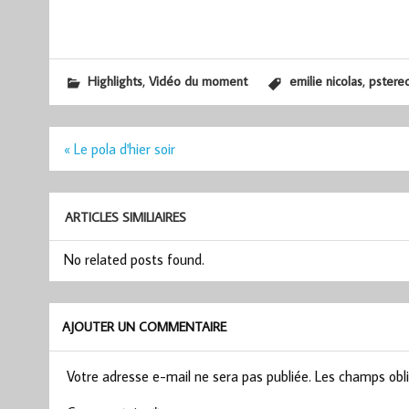
,
,
Highlights
Vidéo du moment
emilie nicolas
pstere
Navigation
« Le pola d'hier soir
de
l’article
ARTICLES SIMILIAIRES
No related posts found.
AJOUTER UN COMMENTAIRE
Votre adresse e-mail ne sera pas publiée.
Les champs obli