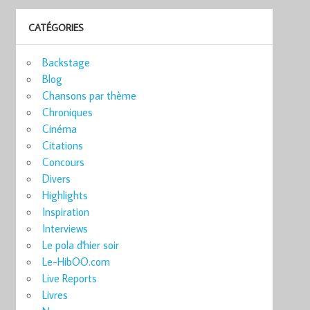
CATÉGORIES
Backstage
Blog
Chansons par thème
Chroniques
Cinéma
Citations
Concours
Divers
Highlights
Inspiration
Interviews
Le pola d'hier soir
Le-HibOO.com
Live Reports
Livres