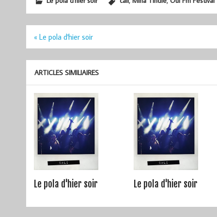
,
,
Le pola d'hier soir
cali
Mina Tindle
Oui Fm Festival
Navigation
« Le pola d'hier soir
de
l’article
ARTICLES SIMILIAIRES
Le pola d'hier soir
Le pola d'hier soir