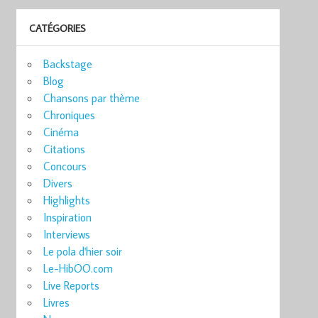
CATÉGORIES
Backstage
Blog
Chansons par thème
Chroniques
Cinéma
Citations
Concours
Divers
Highlights
Inspiration
Interviews
Le pola d'hier soir
Le-HibOO.com
Live Reports
Livres