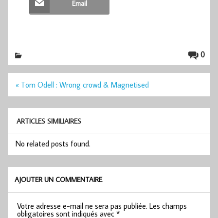
Email
0
Navigation
« Tom Odell : Wrong crowd & Magnetised
de
l’article
ARTICLES SIMILIAIRES
No related posts found.
AJOUTER UN COMMENTAIRE
Votre adresse e-mail ne sera pas publiée.
Les champs
obligatoires sont indiqués avec
*