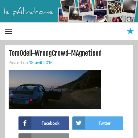
TomOdell-WrongCrowd-MAgnetised
Posted on
18 avril 2016
Facebook
Twitter