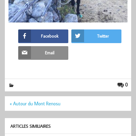
Facebook
Twitter
Email
0
Navigation
« Autour du Mont Renosu
de
l’article
ARTICLES SIMILIAIRES