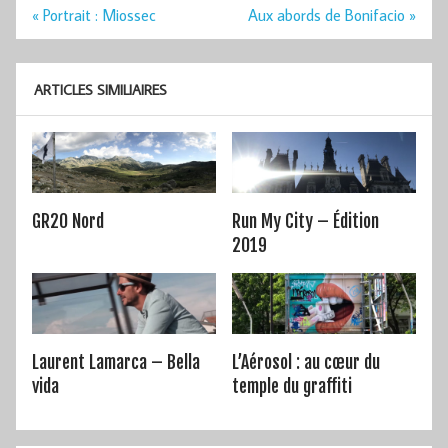
Navigation
« Portrait : Miossec
Aux abords de Bonifacio »
de
l’article
ARTICLES SIMILIAIRES
GR20 Nord
Run My City – Édition
2019
Laurent Lamarca – Bella
L’Aérosol : au cœur du
vida
temple du graffiti