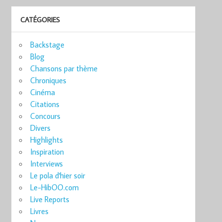
CATÉGORIES
Backstage
Blog
Chansons par thème
Chroniques
Cinéma
Citations
Concours
Divers
Highlights
Inspiration
Interviews
Le pola d'hier soir
Le-HibOO.com
Live Reports
Livres