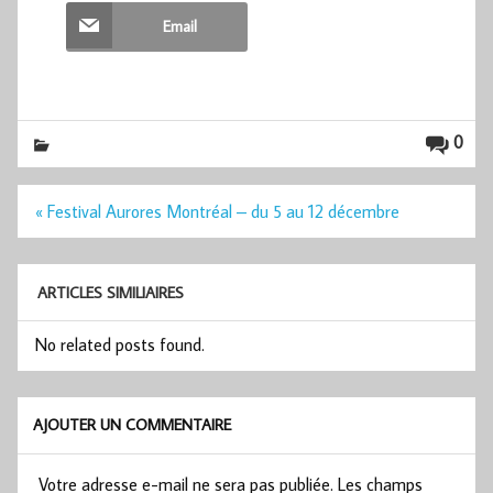
Email
0
Navigation
« Festival Aurores Montréal – du 5 au 12 décembre
de
l’article
ARTICLES SIMILIAIRES
No related posts found.
AJOUTER UN COMMENTAIRE
Votre adresse e-mail ne sera pas publiée.
Les champs