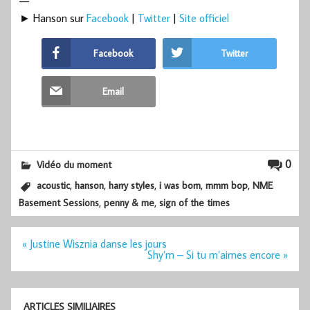
—
► Hanson sur
Facebook
|
Twitter
|
Site officiel
Facebook
Twitter
Email
0
Vidéo du moment
,
,
,
,
,
acoustic
hanson
harry styles
i was born
mmm bop
NME
,
,
Basement Sessions
penny & me
sign of the times
Navigation
« Justine Wisznia danse les jours
de
Shy’m – Si tu m’aimes encore »
l’article
ARTICLES SIMILIAIRES