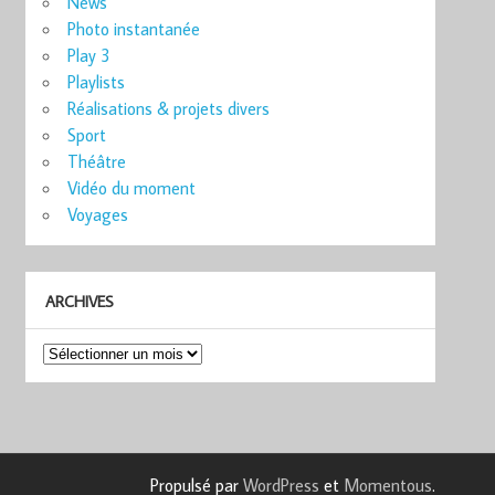
News
Photo instantanée
Play 3
Playlists
Réalisations & projets divers
Sport
Théâtre
Vidéo du moment
Voyages
ARCHIVES
Archives
Propulsé par
WordPress
et
Momentous
.