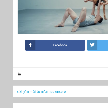
Facebook
Navigation
« Shy’m – Si tu m’aimes encore
de
l’article