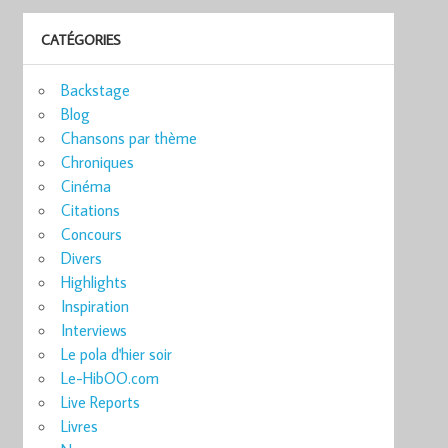
CATÉGORIES
Backstage
Blog
Chansons par thème
Chroniques
Cinéma
Citations
Concours
Divers
Highlights
Inspiration
Interviews
Le pola d'hier soir
Le-HibOO.com
Live Reports
Livres