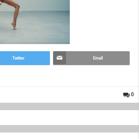
Twitter
Email
0