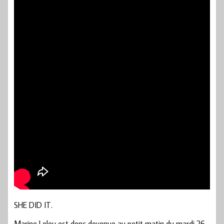
SHE DID IT.
Marine Leleu est donc devenue au petit matin du mardi 26