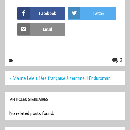
Facebook
Twitter
Email
0
Navigation
« Marine Leleu, 1ère française à terminer l’Enduroman!
de
l’article
ARTICLES SIMILIAIRES
No related posts found.