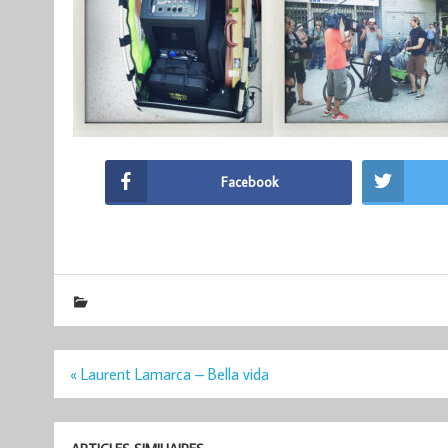
Facebook
Navigation
« Laurent Lamarca – Bella vida
de
l’article