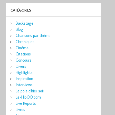
CATÉGORIES
Backstage
Blog
Chansons par thème
Chroniques
Cinéma
Citations
Concours
Divers
Highlights
Inspiration
Interviews
Le pola d'hier soir
Le-HibOO.com
Live Reports
Livres