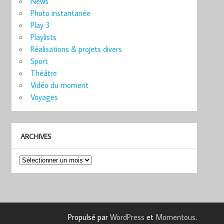
News
Photo instantanée
Play 3
Playlists
Réalisations & projets divers
Sport
Théâtre
Vidéo du moment
Voyages
ARCHIVES
Archives
Propulsé par
WordPress
et
Momentous
.