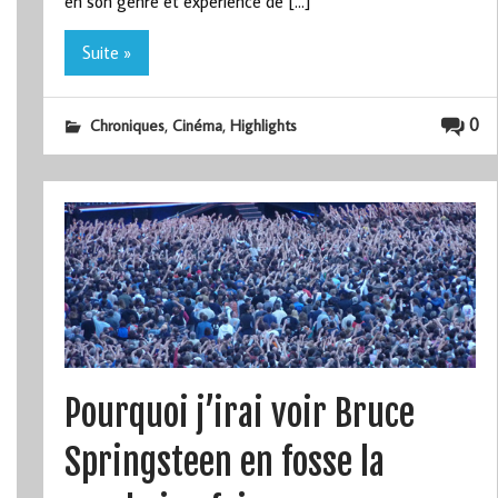
en son genre et expérience de […]
Suite »
,
,
0
Chroniques
Cinéma
Highlights
Pourquoi j’irai voir Bruce
Springsteen en fosse la