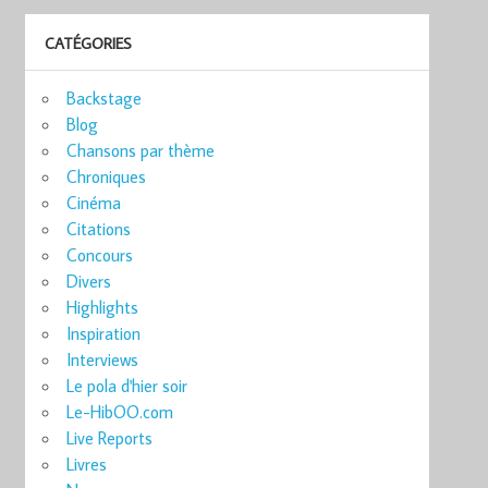
CATÉGORIES
Backstage
Blog
Chansons par thème
Chroniques
Cinéma
Citations
Concours
Divers
Highlights
Inspiration
Interviews
Le pola d'hier soir
Le-HibOO.com
Live Reports
Livres