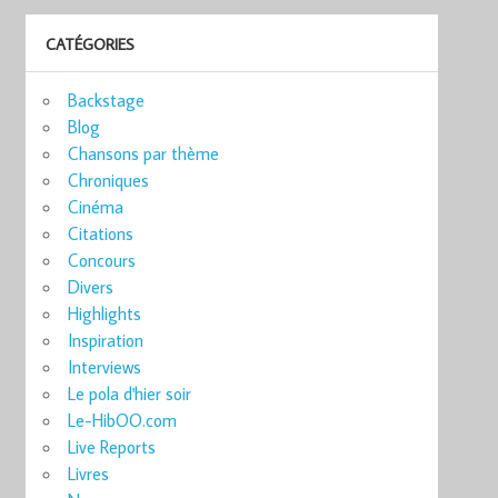
CATÉGORIES
Backstage
Blog
Chansons par thème
Chroniques
Cinéma
Citations
Concours
Divers
Highlights
Inspiration
Interviews
Le pola d'hier soir
Le-HibOO.com
Live Reports
Livres