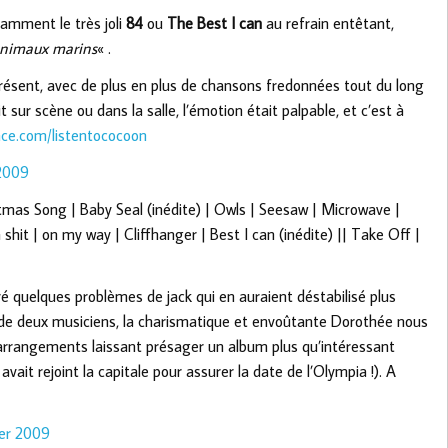
tamment le très joli
84
ou
The Best I can
au refrain entêtant,
’animaux marins
« .
présent, avec de plus en plus de chansons fredonnées tout du long
 sur scène ou dans la salle, l’émotion était palpable, et c’est à
e.com/listentococoon
tmas Song | Baby Seal (inédite) | Owls | Seesaw | Microwave |
 shit | on my way | Cliffhanger | Best I can (inédite) || Take Off |
ré quelques problèmes de jack qui en auraient déstabilisé plus
de deux musiciens, la charismatique et envoûtante Dorothée nous
arrangements laissant présager un album plus qu’intéressant
avait rejoint la capitale pour assurer la date de l’Olympia !). A