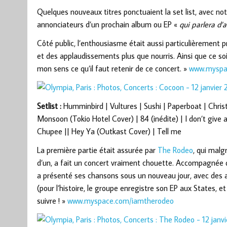
Quelques nouveaux titres ponctuaient la set list, avec no
annonciateurs d’un prochain album ou EP «
qui parlera d
Côté public, l’enthousiasme était aussi particulièrement 
et des applaudissements plus que nourris. Ainsi que ce soit
mon sens ce qu’il faut retenir de ce concert. »
www.myspac
Setlist :
Humminbird | Vultures | Sushi | Paperboat | Chris
Monsoon (Tokio Hotel Cover) | 84 (inédite) | I don’t give a
Chupee || Hey Ya (Outkast Cover) | Tell me
La première partie était assurée par
The Rodeo
, qui malg
d’un, a fait un concert vraiment chouette. Accompagnée 
a présenté ses chansons sous un nouveau jour, avec des 
(pour l’histoire, le groupe enregistre son EP aux States, et 
suivre ! »
www.myspace.com/iamtherodeo