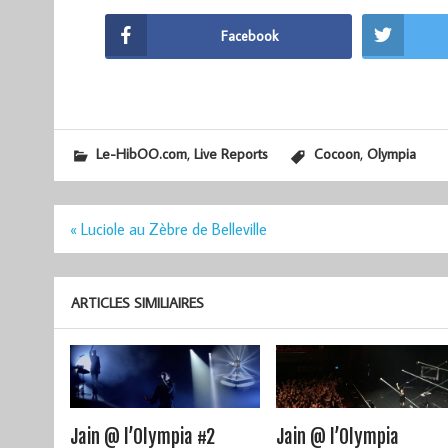
Facebook
,
,
Le-HibOO.com
Live Reports
Cocoon
Olympia
Navigation
« Luciole au Zèbre de Belleville
de
l’article
ARTICLES SIMILIAIRES
Jain @ l’Olympia #2
Jain @ l’Olympia