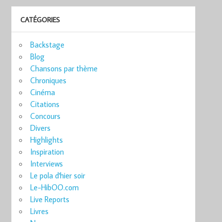
CATÉGORIES
Backstage
Blog
Chansons par thème
Chroniques
Cinéma
Citations
Concours
Divers
Highlights
Inspiration
Interviews
Le pola d'hier soir
Le-HibOO.com
Live Reports
Livres