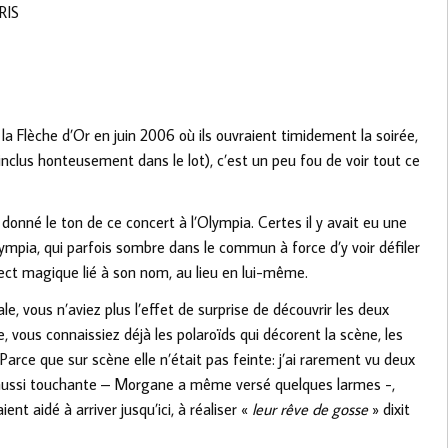
RIS
 Flèche d’Or en juin 2006 où ils ouvraient timidement la soirée,
’inclus honteusement dans le lot), c’est un peu fou de voir tout ce
onné le ton de ce concert à l’Olympia. Certes il y avait eu une
ympia, qui parfois sombre dans le commun à force d’y voir défiler
spect magique lié à son nom, au lieu en lui-même.
le, vous n’aviez plus l’effet de surprise de découvrir les deux
ous connaissiez déjà les polaroïds qui décorent la scène, les
. Parce que sur scène elle n’était pas feinte: j’ai rarement vu deux
on aussi touchante – Morgane a même versé quelques larmes -,
nt aidé à arriver jusqu’ici, à réaliser «
leur rêve de gosse
» dixit