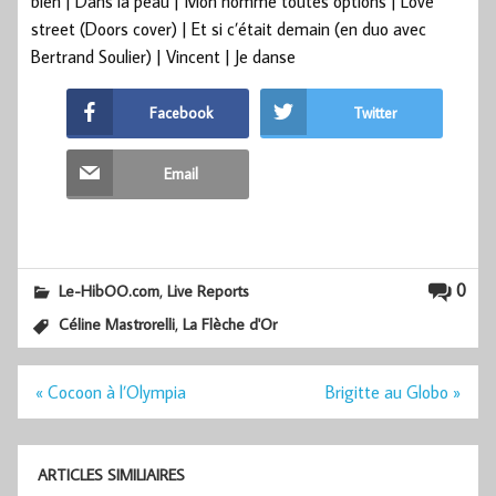
bien | Dans la peau | Mon homme toutes options | Love
street (Doors cover) | Et si c’était demain (en duo avec
Bertrand Soulier) | Vincent | Je danse
Facebook
Twitter
Email
,
0
Le-HibOO.com
Live Reports
,
Céline Mastrorelli
La Flèche d'Or
Navigation
« Cocoon à l’Olympia
Brigitte au Globo »
de
l’article
ARTICLES SIMILIAIRES