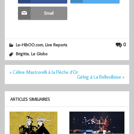
Email
,
0
Le-HibOO.com
Live Reports
,
Brigitte
Le Globo
Navigation
« Céline Mastrorelli à la Flèche d’Or
de
Girbig à La Bellevilloise »
l’article
ARTICLES SIMILIAIRES