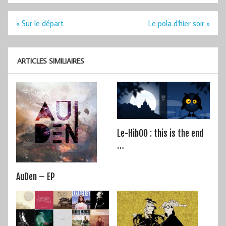
Navigation
« Sur le départ
Le pola d'hier soir »
de
l’article
ARTICLES SIMILIAIRES
Le-HibOO : this is the end
…
AuDen – EP