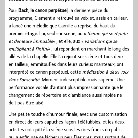
Pour
Bach, le canon perpétuel
, la dernière pièce du
programme, Clément a retrouvé sa voix et, assis en tailleur,
a lancé une mélodie que Camille a reprise, du haut du
premier étage. Lui, seul sur scène, au «
thème qui se répète
et demeure immuable
« , et elle, aux «
variations qui se
multiplient à l’infini
« , lui répondant en marchant le long des
allées de la chapelle. Elle l’a rejoint sur scène et tous deux
en tailleur, emmitouflés dans leurs curieux manteaux, ont
interprété ce canon perpétuel, cette
méditation à deux voix
dans l’obscurité
. Moment indescriptible mais superbe. Une
performance vocale d’autant plus impressionnante que le
changement de répertoire et d’ambiance aussi rapide ne
doit pas être aisé.
Une petite touche d’humour finale, avec une customisation
en direct de leurs capuches façon Télétubbies, et les deux
artistes ont quitté la scène sous les rires francs du public
qui a enfin osé se lâcher un peu. Des rires, mais surtout de