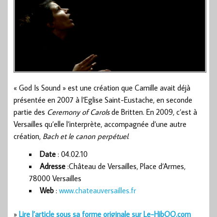
« God Is Sound » est une création que Camille avait déjà
présentée en 2007 à l’Eglise Saint-Eustache, en seconde
partie des
Ceremony of Carols
de Britten. En 2009, c’est à
Versailles qu’elle l’interprète, accompagnée d’une autre
création,
Bach et le canon perpétuel
.
Date
: 04.02.10
Adresse
:Château de Versailles, Place d’Armes,
78000 Versailles
Web
:
www.chateauversailles.fr
»
Lire l’article sous sa forme originale sur Le-HibOO.com