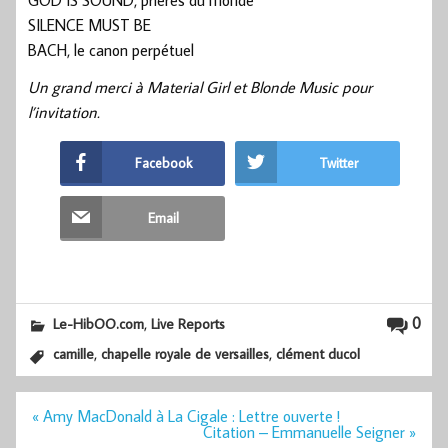
GOD IS SOUND, prières du monde
SILENCE MUST BE
BACH, le canon perpétuel
Un grand merci à Material Girl et Blonde Music pour
l’invitation.
Facebook
Twitter
Email
,
0
Le-HibOO.com
Live Reports
,
,
camille
chapelle royale de versailles
clément ducol
Navigation
« Amy MacDonald à La Cigale : Lettre ouverte !
de
Citation – Emmanuelle Seigner »
l’article