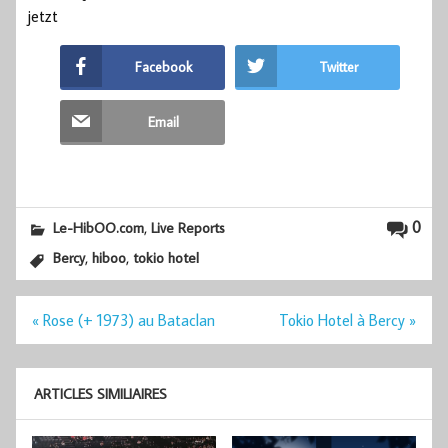
jetzt
Facebook
Twitter
Email
,
0
Le-HibOO.com
Live Reports
,
,
Bercy
hiboo
tokio hotel
Navigation
« Rose (+ 1973) au Bataclan
Tokio Hotel à Bercy »
de
l’article
ARTICLES SIMILIAIRES