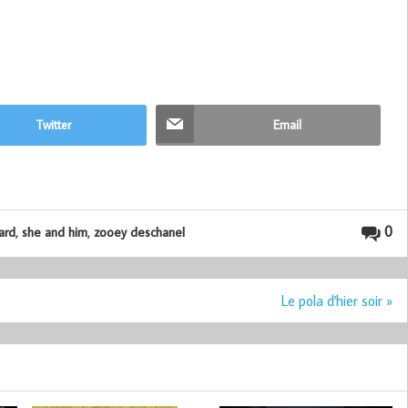
Twitter
Email
,
,
0
ard
she and him
zooey deschanel
Le pola d'hier soir »