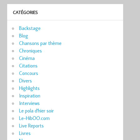
CATÉGORIES
Backstage
Blog
Chansons par thème
Chroniques
Cinéma
Citations
Concours
Divers
Highlights
Inspiration
Interviews
Le pola d'hier soir
Le-HibOO.com
Live Reports
Livres