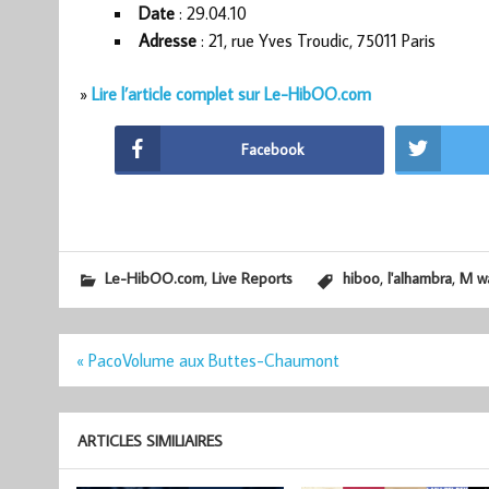
Date
: 29.04.10
Adresse
: 21, rue Yves Troudic, 75011 Paris
»
Lire l’article complet sur Le-HibOO.com
Facebook
,
,
,
Le-HibOO.com
Live Reports
hiboo
l'alhambra
M w
Navigation
« PacoVolume aux Buttes-Chaumont
de
l’article
ARTICLES SIMILIAIRES