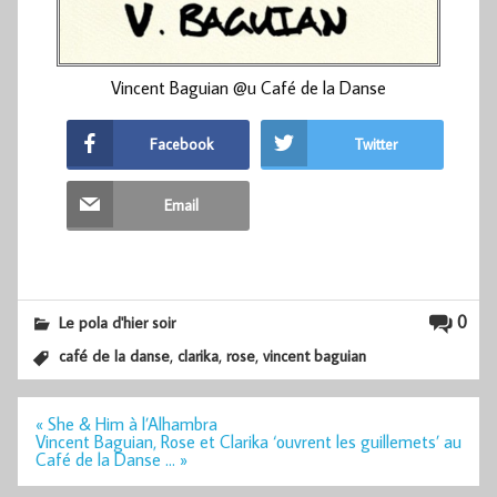
Vincent Baguian @u Café de la Danse
Facebook
Twitter
Email
0
Le pola d'hier soir
,
,
,
café de la danse
clarika
rose
vincent baguian
Navigation
« She & Him à l’Alhambra
de
Vincent Baguian, Rose et Clarika ‘ouvrent les guillemets’ au
l’article
Café de la Danse … »