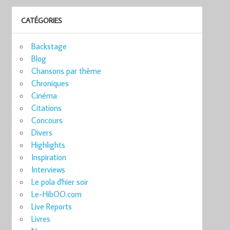
CATÉGORIES
Backstage
Blog
Chansons par thème
Chroniques
Cinéma
Citations
Concours
Divers
Highlights
Inspiration
Interviews
Le pola d'hier soir
Le-HibOO.com
Live Reports
Livres