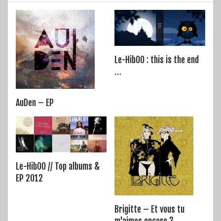
Le-HibOO : this is the end
…
AuDen – EP
Le-HibOO // Top albums &
EP 2012
Brigitte – Et vous tu
m'aimes encore ?