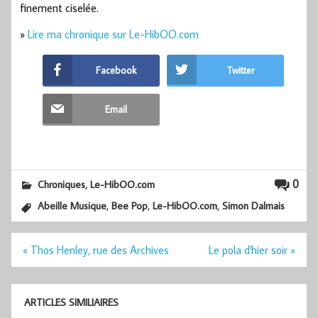
finement ciselée.
»
Lire ma chronique sur Le-HibOO.com
Facebook
Twitter
Email
,
0
Chroniques
Le-HibOO.com
,
,
,
Abeille Musique
Bee Pop
Le-HibOO.com
Simon Dalmais
Navigation
« Thos Henley, rue des Archives
Le pola d'hier soir »
de
l’article
ARTICLES SIMILIAIRES