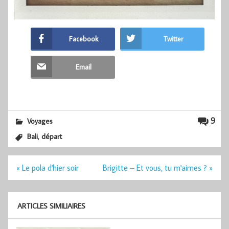
Facebook
Twitter
Email
9
Voyages
,
Bali
départ
Navigation
« Le pola d'hier soir
Brigitte – Et vous, tu m'aimes ? »
de
l’article
ARTICLES SIMILIAIRES