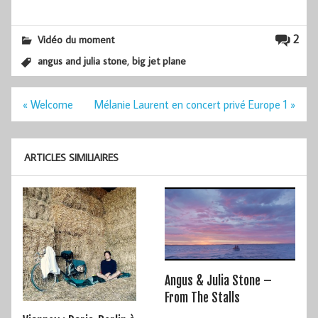
2
Vidéo du moment
,
angus and julia stone
big jet plane
Navigation
« Welcome
Mélanie Laurent en concert privé Europe 1 »
de
l’article
ARTICLES SIMILIAIRES
Angus & Julia Stone –
From The Stalls