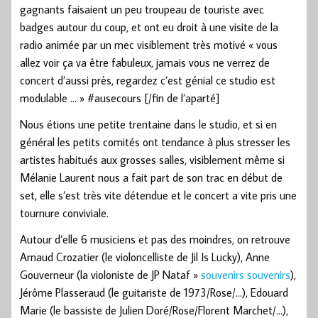
gagnants faisaient un peu troupeau de touriste avec
badges autour du coup, et ont eu droit à une visite de la
radio animée par un mec visiblement très motivé « vous
allez voir ça va être fabuleux, jamais vous ne verrez de
concert d’aussi près, regardez c’est génial ce studio est
modulable … » #ausecours [/fin de l’aparté]
Nous étions une petite trentaine dans le studio, et si en
général les petits comités ont tendance à plus stresser les
artistes habitués aux grosses salles, visiblement même si
Mélanie Laurent nous a fait part de son trac en début de
set, elle s’est très vite détendue et le concert a vite pris une
tournure conviviale.
Autour d’elle 6 musiciens et pas des moindres, on retrouve
Arnaud Crozatier (le violoncelliste de Jil Is Lucky), Anne
Gouverneur (la violoniste de JP Nataf »
souvenirs souvenirs
),
Jérôme Plasseraud (le guitariste de 1973/Rose/…), Edouard
Marie (le bassiste de Julien Doré/Rose/Florent Marchet/…),