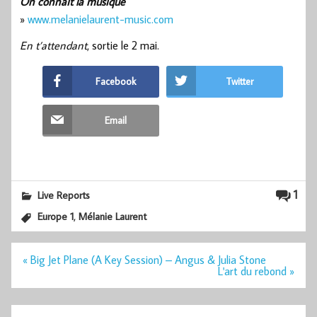
On connait la musique
»
www.melanielaurent-music.com
En t’attendant
, sortie le 2 mai.
Facebook
Twitter
Email
1
Live Reports
,
Europe 1
Mélanie Laurent
Navigation
« Big Jet Plane (A Key Session) – Angus & Julia Stone
de
L'art du rebond »
l’article