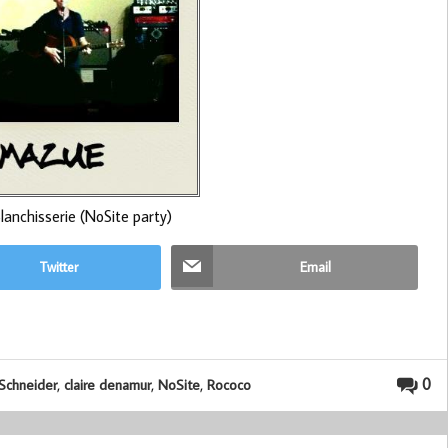
anchisserie (NoSite party)
Twitter
Email
,
,
,
0
Schneider
claire denamur
NoSite
Rococo