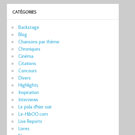
CATÉGORIES
Backstage
Blog
Chansons par thème
Chroniques
Cinéma
Citations
Concours
Divers
Highlights
Inspiration
Interviews
Le pola d'hier soir
Le-HibOO.com
Live Reports
Livres