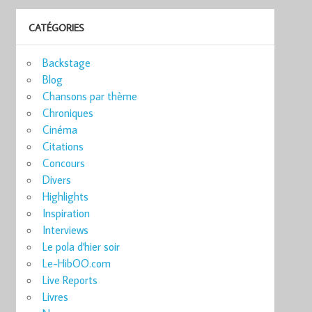
CATÉGORIES
Backstage
Blog
Chansons par thème
Chroniques
Cinéma
Citations
Concours
Divers
Highlights
Inspiration
Interviews
Le pola d'hier soir
Le-HibOO.com
Live Reports
Livres