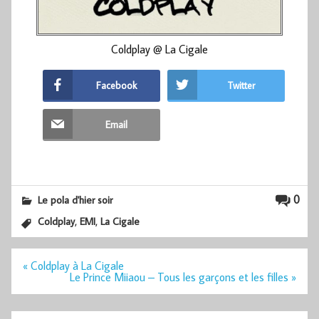
Coldplay @ La Cigale
Facebook
Twitter
Email
0
Le pola d'hier soir
,
,
Coldplay
EMI
La Cigale
Navigation
« Coldplay à La Cigale
de
Le Prince Miiaou – Tous les garçons et les filles »
l’article