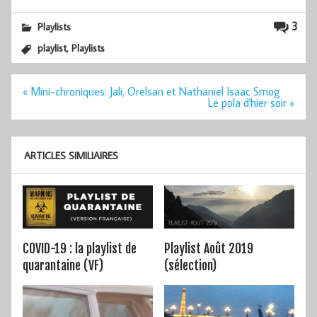
3
Playlists
,
playlist
Playlists
Navigation
« Mini-chroniques: Jali, Orelsan et Nathaniel Isaac Smog
de
Le pola d'hier soir »
l’article
ARTICLES SIMILIAIRES
COVID-19 : la playlist de
Playlist Août 2019
quarantaine (VF)
(sélection)