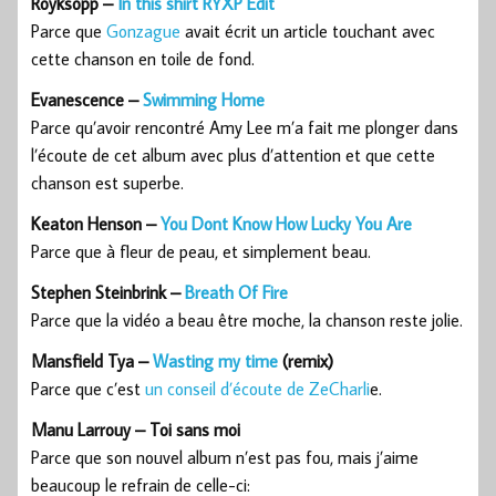
Röyksopp –
In this shirt RYXP Edit
Parce que
Gonzague
avait écrit un article touchant avec
cette chanson en toile de fond.
Evanescence –
Swimming Home
Parce qu’avoir rencontré Amy Lee m’a fait me plonger dans
l’écoute de cet album avec plus d’attention et que cette
chanson est superbe.
Keaton Henson –
You Dont Know How Lucky You Are
Parce que à fleur de peau, et simplement beau.
Stephen Steinbrink –
Breath Of Fire
Parce que la vidéo a beau être moche, la chanson reste jolie.
Mansfield Tya –
Wasting my time
(remix)
Parce que c’est
un conseil d’écoute de ZeCharli
e.
Manu Larrouy – Toi sans moi
Parce que son nouvel album n’est pas fou, mais j’aime
beaucoup le refrain de celle-ci: