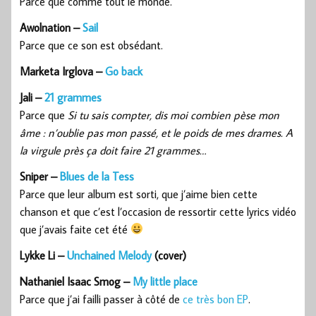
Parce que comme tout le monde.
Awolnation –
Sail
Parce que ce son est obsédant.
Marketa Irglova –
Go back
Jali –
21 grammes
Parce que
Si tu sais compter, dis moi combien pèse mon
âme : n’oublie pas mon passé, et le poids de mes drames. A
la virgule près ça doit faire 21 grammes…
Sniper –
Blues de la Tess
Parce que leur album est sorti, que j’aime bien cette
chanson et que c’est l’occasion de ressortir cette lyrics vidéo
que j’avais faite cet été
Lykke Li –
Unchained Melody
(cover)
Nathaniel Isaac Smog –
My little place
Parce que j’ai failli passer à côté de
ce très bon EP
.