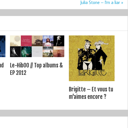
Julia Stone – I'm a liar »
nd
Le-HibOO // Top albums &
EP 2012
Brigitte – Et vous tu
m'aimes encore ?