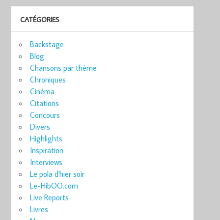
CATÉGORIES
Backstage
Blog
Chansons par thème
Chroniques
Cinéma
Citations
Concours
Divers
Highlights
Inspiration
Interviews
Le pola d'hier soir
Le-HibOO.com
Live Reports
Livres