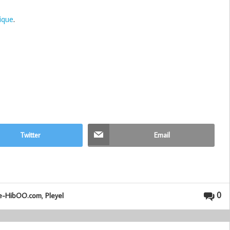
sique
.
Twitter
Email
,
0
e-HibOO.com
Pleyel