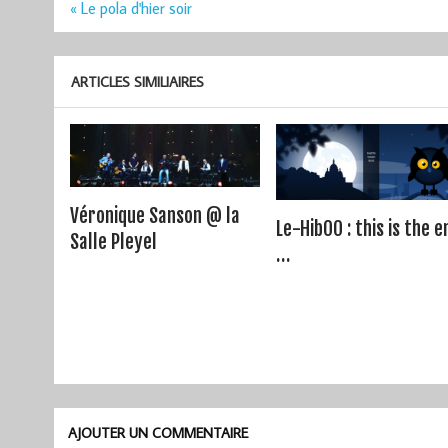
Navigation
« Le pola d'hier soir
de
l’article
ARTICLES SIMILIAIRES
Véronique Sanson @ la
Le-HibOO : this is the e
Salle Pleyel
…
AJOUTER UN COMMENTAIRE