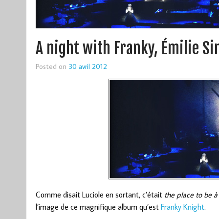
A night with Franky, Émilie Sim
Posted on
30 avril 2012
Comme disait Luciole en sortant, c’était
the place to be à
l’image de ce magnifique album qu’est
Franky Knight
.