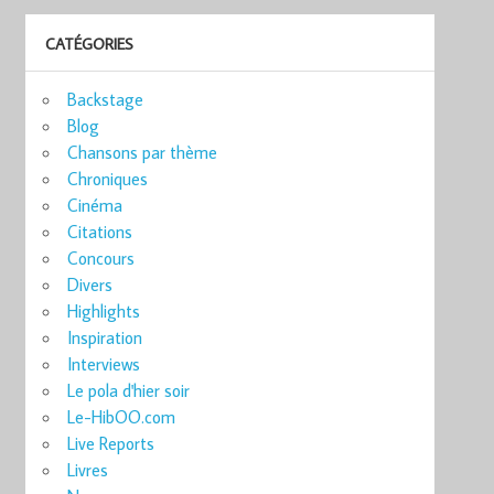
CATÉGORIES
Backstage
Blog
Chansons par thème
Chroniques
Cinéma
Citations
Concours
Divers
Highlights
Inspiration
Interviews
Le pola d'hier soir
Le-HibOO.com
Live Reports
Livres