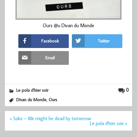
Ours @u Divan du Monde
Facebook
Twitter
Email
0
Le pola d'hier soir
,
Divan du Monde
Ours
Navigation
« Soko – We might be dead by tomorrow
de
Le pola d'hier soir »
l’article