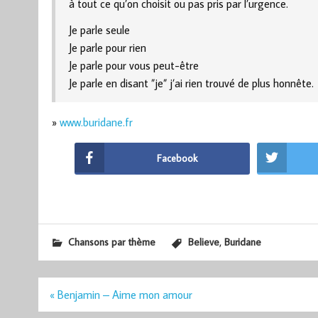
à tout ce qu’on choisit ou pas pris par l’urgence.
Je parle seule
Je parle pour rien
Je parle pour vous peut-être
Je parle en disant ”je” j’ai rien trouvé de plus honnête.
»
www.buridane.fr
Facebook
,
Chansons par thème
Believe
Buridane
Navigation
« Benjamin – Aime mon amour
de
l’article