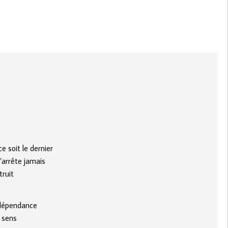
e soit le dernier
’arrête jamais
truit
r dépendance
u sens